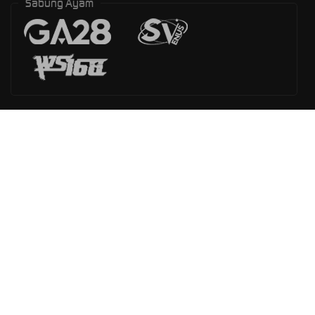
Sabung Ayam