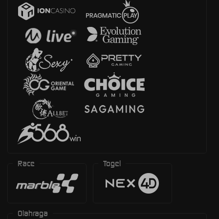
Race
Togel
Olahraga