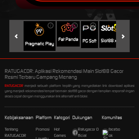
i
i
i
i
i
Facha
Fat Panda
Slot88 x PP
PG Soft
Pragmatic Play
RATUGACOR: Aplikasi Rekomendasi Main Slot88 Gacor
Resmi Terbaru Gampang Menang
RATUGACOR
menjadi sebuah platform terpilih yang menyediakan link download aplikasi
yang menjadi rekomendasi tempat bermain slot88 gacor dengan tampilan responsif ringan
akses cepat dengan menggunakan link alternatif anti blokir.
Kebijaksanaan
Platform
Kategori
Dukungan
Komunitas
Tentang
Promosi
Hot
Ratugacor O
facebo
RATUGACOR
Games
fficial
ok
Loyalty