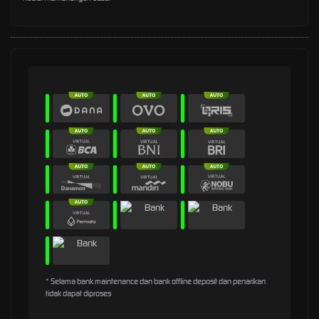
* Selama bank maintenance dan bank offline deposit dan penarikan
tidak dapat diproses