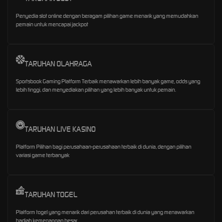
Penyedia slot online dengan beragam pilihan game menarik yang memudahkan
pemain untuk mencapai jackpot
TARUHAN OLAHRAGA
Sportsbook Gaming Platform Terbaik menawarkan lebih banyak game, odds yang
lebih tinggi, dan menyediakan pilihan yang lebih banyak untuk pemain.
TARUHAN LIVE KASINO
Platform Pilihan bagi perusahaan-perusahaan terbaik di dunia, dengan pilihan
variasi game terbanyak
TARUHAN TOGEL
Platform togel yang menarik dari perusahan terbaik di dunia yang menawarkan
hadiah kemenangan besar