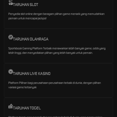
TARUHAN SLOT
Penyedia slot online dengan beragam pilihan game menarik yang memudahkan
pemain untuk mencapai jackpot
TARUHAN OLAHRAGA
Sportsbook Gaming Platform Terbaik menawarkan lebih banyak game, odds yang
lebih tinggi, dan menyediakan pilihan yang lebih banyak untuk pemain.
TARUHAN LIVE KASINO
Platform Pilihan bagi perusahaan-perusahaan terbaik di dunia, dengan pilihan
variasi game terbanyak
TARUHAN TOGEL