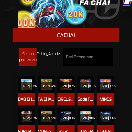
FACHAI
Semua
Fishing
Arcade
permainan
RTP
89%
RTP
84%
RTP
87%
RTP
81%
RTP
87%
BAO CHUAN FISHING
FA CHAI DOZER
CIRCUS DOZER
Gods Fortune Fishing
MINES
RTP
95%
RTP
89%
RTP
83%
RTP
90%
RTP
88%
SUPER COLOR GAME
MONEY TREE DOZER
Go Go Rise
TOWER
LIGHTNING BOMB