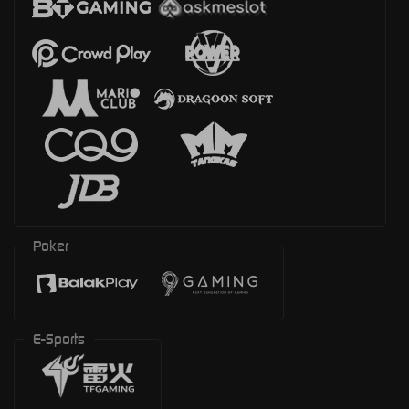
Poker
E-Sports