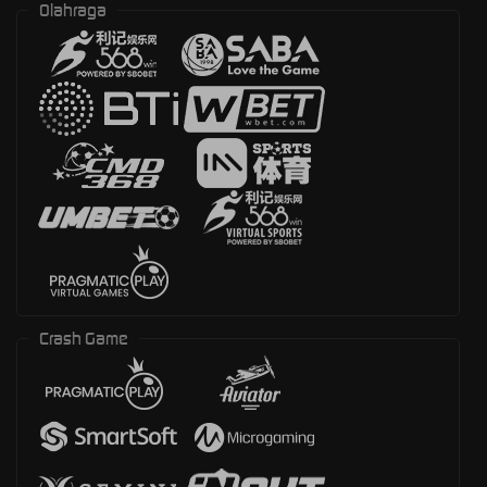
Olahraga
Crash Game