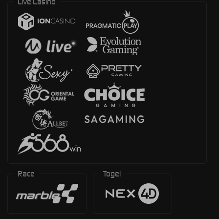
Live Casino
Race
Togel