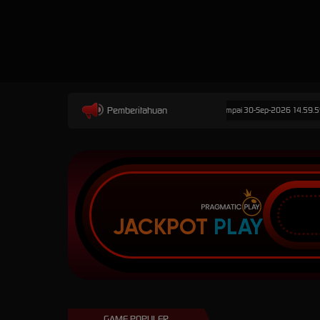
Pemberitahuan
jadwal: PP Virtual Sports pada 30-Jun-2026 dari 14.59.59 sampai 30-Sep-2026 14.59.59. Selama
JACKPOT
PLAY
GAME POPULER