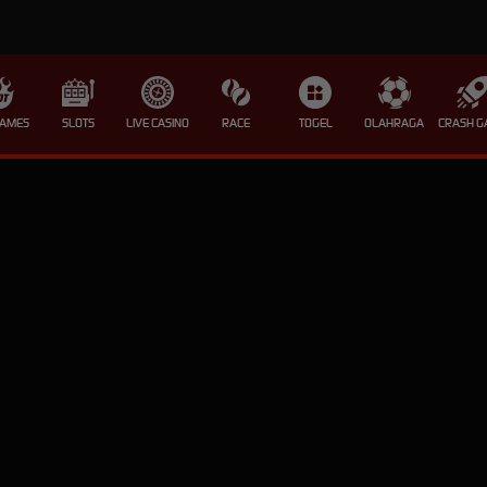
GAMES
SLOTS
LIVE CASINO
RACE
TOGEL
OLAHRAGA
CRASH 